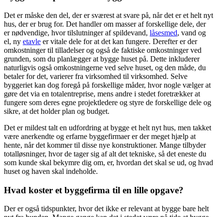
Det er måske den del, der er sværest at svare på, når det er et helt nyt
hus, der er brug for. Det handler om masser af forskellige dele, der
er nødvendige, hvor tilslutninger af spildevand,
låsesmed
, vand og
el, ny
etavle
er vitale dele for at det kan fungere. Derefter er der
omkostninger til tilladelser og også de faktiske omkostninger ved
grunden, som du planlægger at bygge huset på. Dette inkluderer
naturligvis også omkostningerne ved selve huset, og den måde, du
betaler for det, varierer fra virksomhed til virksomhed. Selve
byggeriet kan dog foregå på forskellige måder, hvor nogle vælger at
gøre det via en totalentreprise, mens andre i stedet foretrækker at
fungere som deres egne projektledere og styre de forskellige dele og
sikre, at det holder plan og budget.
Det er mildest talt en udfordring at bygge et helt nyt hus, men takket
være anerkendte og erfarne byggefirmaer er der meget hjælp at
hente, når det kommer til disse nye konstruktioner. Mange tilbyder
totalløsninger, hvor de tager sig af alt det tekniske, så det eneste du
som kunde skal bekymre dig om, er, hvordan det skal se ud, og hvad
huset og haven skal indeholde.
Hvad koster et byggefirma til en lille opgave?
Der er også tidspunkter, hvor det ikke er relevant at bygge bare helt