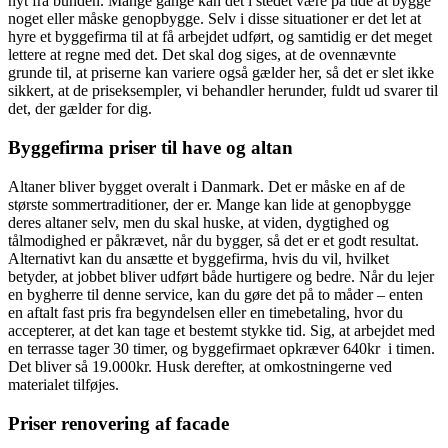
nyt fra bunden. Mange gange kan det i stedet være på tide at bygge
noget eller måske genopbygge. Selv i disse situationer er det let at
hyre et byggefirma til at få arbejdet udført, og samtidig er det meget
lettere at regne med det. Det skal dog siges, at de ovennævnte
grunde til, at priserne kan variere også gælder her, så det er slet ikke
sikkert, at de priseksempler, vi behandler herunder, fuldt ud svarer til
det, der gælder for dig.
Byggefirma priser til have og altan
Altaner bliver bygget overalt i Danmark. Det er måske en af de
største sommertraditioner, der er. Mange kan lide at genopbygge
deres altaner selv, men du skal huske, at viden, dygtighed og
tålmodighed er påkrævet, når du bygger, så det er et godt resultat.
Alternativt kan du ansætte et byggefirma, hvis du vil, hvilket
betyder, at jobbet bliver udført både hurtigere og bedre. Når du lejer
en bygherre til denne service, kan du gøre det på to måder – enten
en aftalt fast pris fra begyndelsen eller en timebetaling, hvor du
accepterer, at det kan tage et bestemt stykke tid. Sig, at arbejdet med
en terrasse tager 30 timer, og byggefirmaet opkræver 640kr i timen.
Det bliver så 19.000kr. Husk derefter, at omkostningerne ved
materialet tilføjes.
Priser renovering af facade