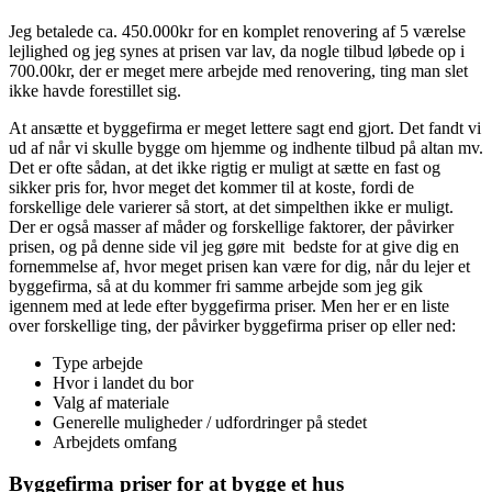
Jeg betalede ca. 450.000kr for en komplet renovering af 5 værelse
lejlighed og jeg synes at prisen var lav, da nogle tilbud løbede op i
700.00kr, der er meget mere arbejde med renovering, ting man slet
ikke havde forestillet sig.
At ansætte et byggefirma er meget lettere sagt end gjort. Det fandt vi
ud af når vi skulle bygge om hjemme og indhente tilbud på altan mv.
Det er ofte sådan, at det ikke rigtig er muligt at sætte en fast og
sikker pris for, hvor meget det kommer til at koste, fordi de
forskellige dele varierer så stort, at det simpelthen ikke er muligt.
Der er også masser af måder og forskellige faktorer, der påvirker
prisen, og på denne side vil jeg gøre mit bedste for at give dig en
fornemmelse af, hvor meget prisen kan være for dig, når du lejer et
byggefirma, så at du kommer fri samme arbejde som jeg gik
igennem med at lede efter byggefirma priser. Men her er en liste
over forskellige ting, der påvirker byggefirma priser op eller ned:
Type arbejde
Hvor i landet du bor
Valg af materiale
Generelle muligheder / udfordringer på stedet
Arbejdets omfang
Byggefirma priser for at bygge et hus