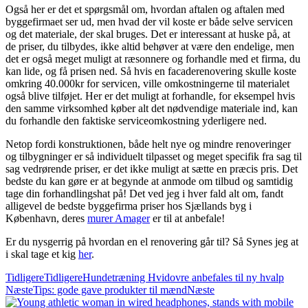
Også her er det et spørgsmål om, hvordan aftalen og aftalen med
byggefirmaet ser ud, men hvad der vil koste er både selve servicen
og det materiale, der skal bruges. Det er interessant at huske på, at
de priser, du tilbydes, ikke altid behøver at være den endelige, men
det er også meget muligt at ræsonnere og forhandle med et firma, du
kan lide, og få prisen ned. Så hvis en facaderenovering skulle koste
omkring 40.000kr for servicen, ville omkostningerne til materialet
også blive tilføjet. Her er det muligt at forhandle, for eksempel hvis
den samme virksomhed køber alt det nødvendige materiale ind, kan
du forhandle den faktiske serviceomkostning yderligere ned.
Netop fordi konstruktionen, både helt nye og mindre renoveringer
og tilbygninger er så individuelt tilpasset og meget specifik fra sag til
sag vedrørende priser, er det ikke muligt at sætte en præcis pris. Det
bedste du kan gøre er at begynde at anmode om tilbud og samtidig
tage din forhandlingshat på! Det ved jeg i hver fald alt om, fandt
alligevel de bedste byggefirma priser hos Sjællands byg i
København, deres
murer Amager
er til at anbefale!
Er du nysgerrig på hvordan en el renovering går til? Så Synes jeg at
i skal tage et kig
her
.
Tidligere
Tidligere
Hundetræning Hvidovre anbefales til ny hvalp
Næste
Tips: gode gave produkter til mænd
Næste