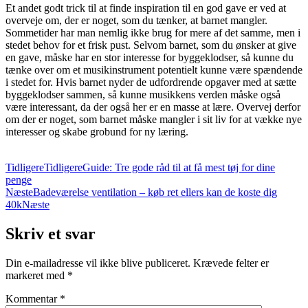
Et andet godt trick til at finde inspiration til en god gave er ved at
overveje om, der er noget, som du tænker, at barnet mangler.
Sommetider har man nemlig ikke brug for mere af det samme, men i
stedet behov for et frisk pust. Selvom barnet, som du ønsker at give
en gave, måske har en stor interesse for byggeklodser, så kunne du
tænke over om et musikinstrument potentielt kunne være spændende
i stedet for. Hvis barnet nyder de udfordrende opgaver med at sætte
byggeklodser sammen, så kunne musikkens verden måske også
være interessant, da der også her er en masse at lære. Overvej derfor
om der er noget, som barnet måske mangler i sit liv for at vække nye
interesser og skabe grobund for ny læring.
Tidligere
Tidligere
Guide: Tre gode råd til at få mest tøj for dine
penge
Næste
Badeværelse ventilation – køb ret ellers kan de koste dig
40k
Næste
Skriv et svar
Din e-mailadresse vil ikke blive publiceret.
Krævede felter er
markeret med
*
Kommentar
*