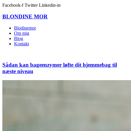
Facebook-f
Twitter
Linkedin-in
BLONDINE
MOR
Blodinemor
Om mig
Blog
Kontakt
Sådan kan bageenzymer løfte dit hjemmebag til
næste niveau