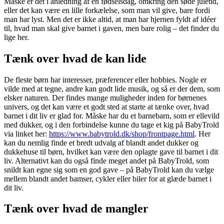
Måske er det i anledning af en fødselsdag, omkring den søde juletid,
eller det kan være en lille forkælelse, som man vil give, bare fordi
man har lyst. Men det er ikke altid, at man har hjernen fyldt af idéer
til, hvad man skal give barnet i gaven, men bare rolig – det finder du
lige her.
Tænk over hvad de kan lide
De fleste børn har interesser, præferencer eller hobbies. Nogle er
vilde med at tegne, andre kan godt lide musik, og så er der dem, som
elsker naturen. Der findes mange muligheder inden for børnenes
univers, og det kan være et godt sted at starte at tænke over, hvad
barnet i dit liv er glad for. Måske har du et barnebarn, som er ellevild
med dukker, og i den forbindelse kunne du tage et kig på BabyTrold
via linket her:
https://www.babytrold.dk/shop/frontpage.html
. Her
kan du nemlig finde et bredt udvalg af blandt andet dukker og
dukkehuse til børn, hvilket kan være den oplagte gave til barnet i dit
liv. Alternativt kan du også finde meget andet på BabyTrold, som
snildt kan egne sig som en god gave – på BabyTrold kan du vælge
mellem blandt andet bamser, cykler eller biler for at glæde barnet i
dit liv.
Tænk over hvad de mangler