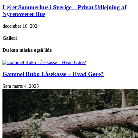
Lej et Sommerhus i Sverige – Privat Udlejning af
Nyrenoveret Hus
december 10, 2024
Galleri
Du kan måske også lide
Gammel Ruko Låsekasse – Hvad Gøre?
Sara
marts 4, 2025