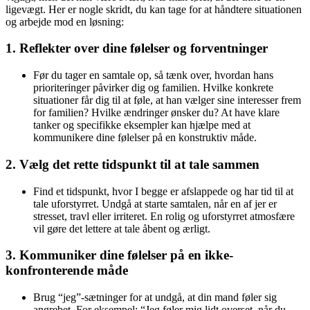
ligevægt. Her er nogle skridt, du kan tage for at håndtere situationen
og arbejde mod en løsning:
1.
Reflekter over dine følelser og forventninger
Før du tager en samtale op, så tænk over, hvordan hans
prioriteringer påvirker dig og familien. Hvilke konkrete
situationer får dig til at føle, at han vælger sine interesser frem
for familien? Hvilke ændringer ønsker du? At have klare
tanker og specifikke eksempler kan hjælpe med at
kommunikere dine følelser på en konstruktiv måde.
2.
Vælg det rette tidspunkt til at tale sammen
Find et tidspunkt, hvor I begge er afslappede og har tid til at
tale uforstyrret. Undgå at starte samtalen, når en af jer er
stresset, travl eller irriteret. En rolig og uforstyrret atmosfære
vil gøre det lettere at tale åbent og ærligt.
3.
Kommuniker dine følelser på en ikke-
konfronterende måde
Brug “jeg”-sætninger for at undgå, at din mand føler sig
angrebet. For eksempel: “Jeg føler mig lidt overset, når du