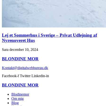
Lej et Sommerhus i Sverige – Privat Udlejning af
Nyrenoveret Hus
Sara
december 10, 2024
BLONDINE
MOR
Kontakt@digitalwebbureau.dk
Facebook-f
Twitter
Linkedin-in
BLONDINE
MOR
Blodinemor
Om mig
Blog