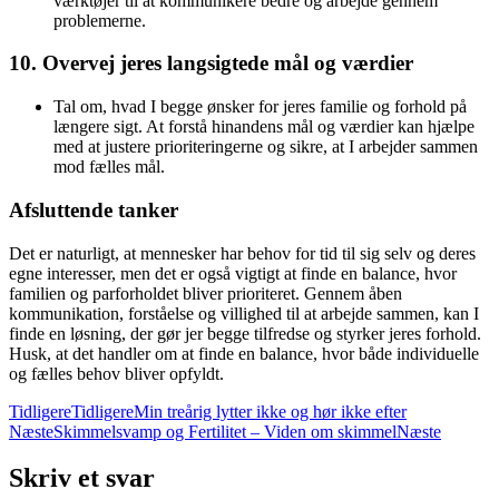
værktøjer til at kommunikere bedre og arbejde gennem
problemerne.
10.
Overvej jeres langsigtede mål og værdier
Tal om, hvad I begge ønsker for jeres familie og forhold på
længere sigt. At forstå hinandens mål og værdier kan hjælpe
med at justere prioriteringerne og sikre, at I arbejder sammen
mod fælles mål.
Afsluttende tanker
Det er naturligt, at mennesker har behov for tid til sig selv og deres
egne interesser, men det er også vigtigt at finde en balance, hvor
familien og parforholdet bliver prioriteret. Gennem åben
kommunikation, forståelse og villighed til at arbejde sammen, kan I
finde en løsning, der gør jer begge tilfredse og styrker jeres forhold.
Husk, at det handler om at finde en balance, hvor både individuelle
og fælles behov bliver opfyldt.
Tidligere
Tidligere
Min treårig lytter ikke og hør ikke efter
Næste
Skimmelsvamp og Fertilitet – Viden om skimmel
Næste
Skriv et svar