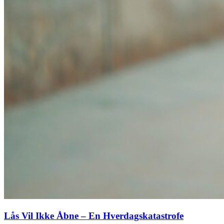
Lås Vil Ikke Åbne – En Hverdagskatastrofe