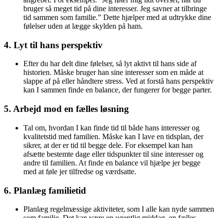
bruger så meget tid på dine interesser. Jeg savner at tilbringe
tid sammen som familie.” Dette hjælper med at udtrykke dine
følelser uden at lægge skylden på ham.
4.
Lyt til hans perspektiv
Efter du har delt dine følelser, så lyt aktivt til hans side af
historien. Måske bruger han sine interesser som en måde at
slappe af på eller håndtere stress. Ved at forstå hans perspektiv
kan I sammen finde en balance, der fungerer for begge parter.
5.
Arbejd mod en fælles løsning
Tal om, hvordan I kan finde tid til både hans interesser og
kvalitetstid med familien. Måske kan I lave en tidsplan, der
sikrer, at der er tid til begge dele. For eksempel kan han
afsætte bestemte dage eller tidspunkter til sine interesser og
andre til familien. At finde en balance vil hjælpe jer begge
med at føle jer tilfredse og værdsatte.
6.
Planlæg familietid
Planlæg regelmæssige aktiviteter, som I alle kan nyde sammen
som familie. Det kan være en ugentlig middag, en fælles