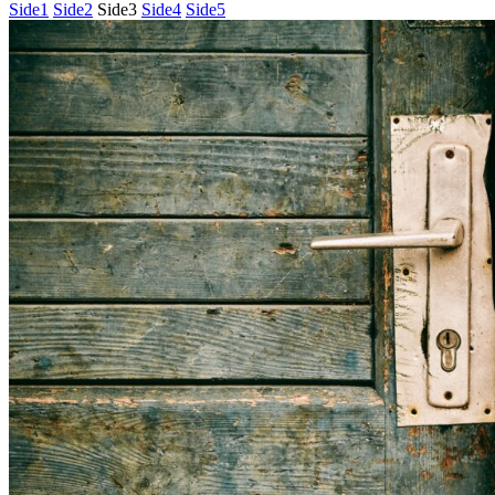
Side
1
Side
2
Side
3
Side
4
Side
5