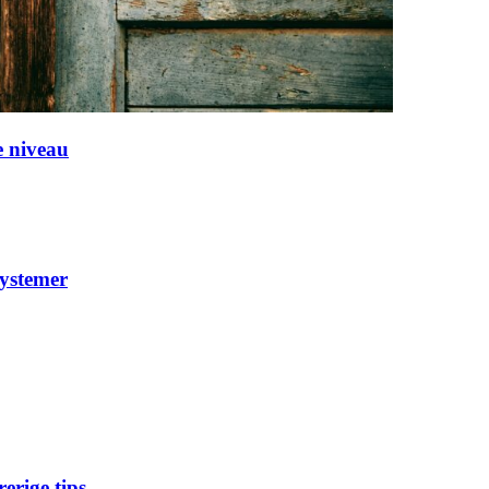
e niveau
systemer
erige tips