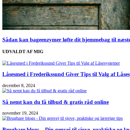
Sådan kan bageenzymer løfte dit hjemmebag til næst
UDVALDT AF MIG
Låsesmed i Frederikssund Giver Tips til Valg af Låse
december 8, 2024
Så nemt kan du få tilbud & gratis råd online
november 19, 2024
Brugbare blogs – Din genvej til sjove, praktiske og lær